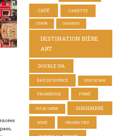
CAFÉ
CANETTE
CITRON
CRACKERS
DESTINATION BIÈRE
ART
DOUBLE IPA
EAU DE SOURCE
FEUX DE BOIS
FRAMBOISE
FUMÉ
GINGEMBRE
FÛT DE CHÊNE
rencées
GOSE
GRAND CRU
 pass,