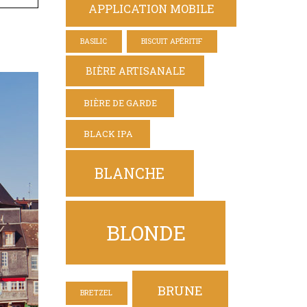
APPLICATION MOBILE
BASILIC
BISCUIT APÉRITIF
BIÈRE ARTISANALE
BIÈRE DE GARDE
BLACK IPA
BLANCHE
BLONDE
BRUNE
BRETZEL