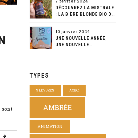
7 février 2024
DÉCOUVREZ LA MISTRALE
: LA BIÈRE BLONDE BIO DE
CARACTÈRE D'AQUAE
MALTAE
10 janvier 2024
EN
UNE NOUVELLE ANNÉE,
UNE NOUVELLE
DÉCOUVERTE: LA
GAVOTTINE DE LA MAISON
BEYNET
TYPES
3 LEVURES
ACIDE
AMBRÉE
s sont
ANIMATION