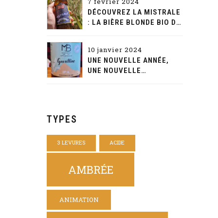
7 février 2024
DÉCOUVREZ LA MISTRALE
: LA BIÈRE BLONDE BIO DE
CARACTÈRE D'AQUAE
MALTAE
10 janvier 2024
UNE NOUVELLE ANNÉE,
UNE NOUVELLE
DÉCOUVERTE: LA
GAVOTTINE DE LA MAISON
BEYNET
TYPES
3 LEVURES
ACIDE
AMBRÉE
ANIMATION