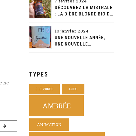
7 février 2024
DÉCOUVREZ LA MISTRALE
: LA BIÈRE BLONDE BIO DE
CARACTÈRE D'AQUAE
MALTAE
10 janvier 2024
UNE NOUVELLE ANNÉE,
UNE NOUVELLE
DÉCOUVERTE: LA
GAVOTTINE DE LA MAISON
BEYNET
TYPES
e ne
3 LEVURES
ACIDE
AMBRÉE
ANIMATION