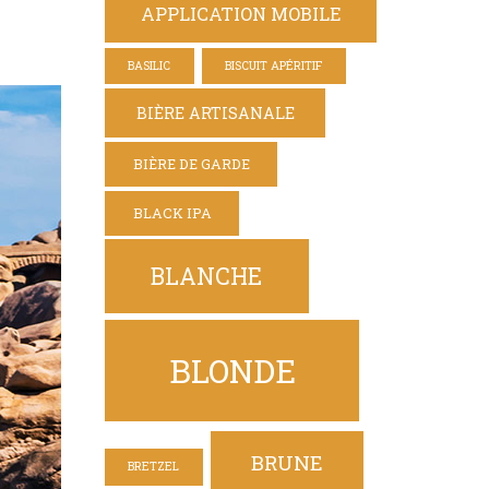
APPLICATION MOBILE
BASILIC
BISCUIT APÉRITIF
BIÈRE ARTISANALE
BIÈRE DE GARDE
BLACK IPA
BLANCHE
BLONDE
BRUNE
BRETZEL