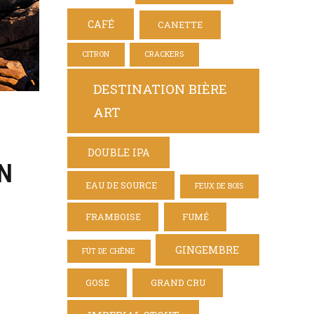
CAFÉ
CANETTE
CITRON
CRACKERS
DESTINATION BIÈRE
ART
DOUBLE IPA
EN
EAU DE SOURCE
FEUX DE BOIS
FRAMBOISE
FUMÉ
GINGEMBRE
FÛT DE CHÊNE
GOSE
GRAND CRU