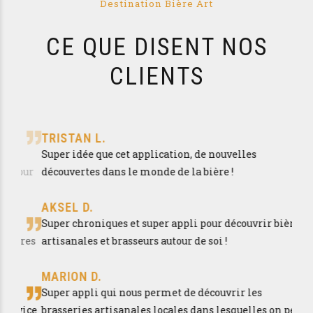
Destination Bière Art
CE QUE DISENT NOS
CLIENTS
TRISTAN L.
FRÉ
Super idée que cet application, de nouvelles
Une 
our
découvertes dans le monde de la bière !
C’es
bras
AKSEL D.
Une
Super chroniques et super appli pour découvrir bières
viv
ères
artisanales et brasseurs autour de soi !
Le +
MARION D.
PHI
Super appli qui nous permet de découvrir les
L’ap
vice
brasseries artisanales locales dans lesquelles on peut
nouv