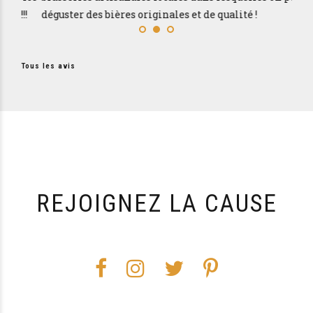
!!
déguster des bières originales et de qualité !
Que 
c’es
Tous les avis
REJOIGNEZ LA CAUSE