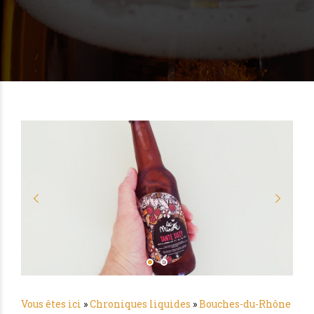
Vous êtes ici
»
Chroniques liquides
»
Bouches-du-Rhône