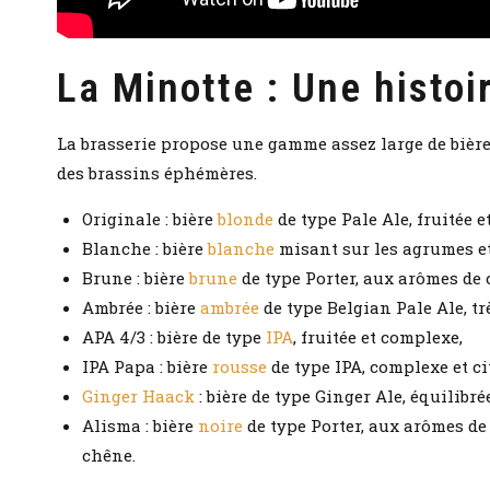
La Minotte : Une histoi
La brasserie propose une gamme assez large de bièr
des brassins éphémères.
Originale : bière
blonde
de type Pale Ale, fruitée e
Blanche : bière
blanche
misant sur les agrumes et 
Brune : bière
brune
de type Porter, aux arômes de c
Ambrée : bière
ambrée
de type Belgian Pale Ale, tr
APA 4/3 : bière de type
IPA
, fruitée et complexe,
IPA Papa : bière
rousse
de type IPA, complexe et ci
Ginger Haack
: bière de type Ginger Ale, équilibr
Alisma : bière
noire
de type Porter, aux arômes de
chêne.