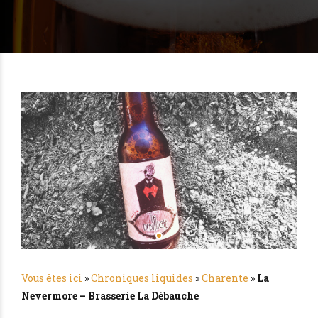
Vous êtes ici
»
Chroniques liquides
»
Charente
»
La
Nevermore – Brasserie La Débauche