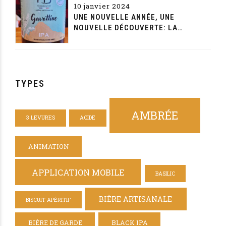
10 janvier 2024
UNE NOUVELLE ANNÉE, UNE
NOUVELLE DÉCOUVERTE: LA
GAVOTTINE DE LA MAISON BEYNET
TYPES
AMBRÉE
3 LEVURES
ACIDE
ANIMATION
APPLICATION MOBILE
BASILIC
BIÈRE ARTISANALE
BISCUIT APÉRITIF
BIÈRE DE GARDE
BLACK IPA