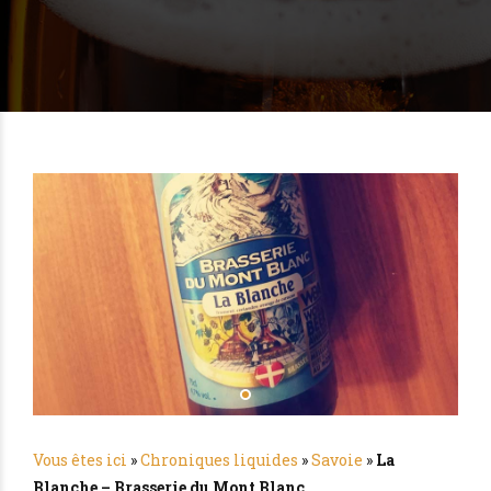
Vous êtes ici
»
Chroniques liquides
»
Savoie
»
La
Blanche – Brasserie du Mont Blanc