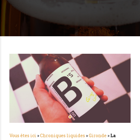
Vous êtes ici
»
Chroniques liquides
»
Gironde
»
La