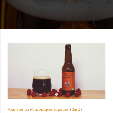
Vous êtes ici
»
Chroniques liquides
»
Gard
»