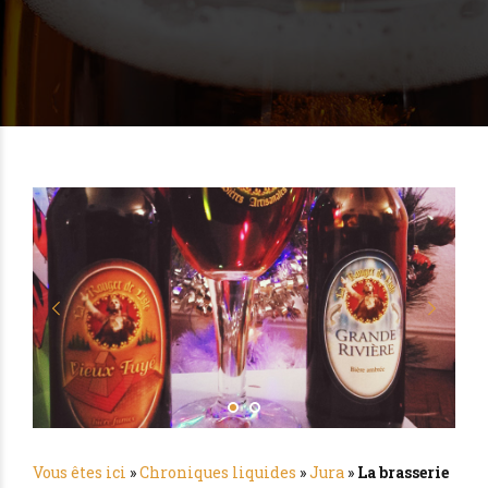
Vous êtes ici
»
Chroniques liquides
»
Jura
»
La brasserie