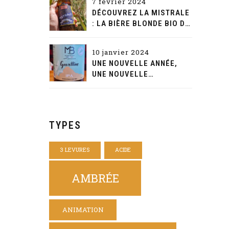
7 février 2024
DÉCOUVREZ LA MISTRALE
: LA BIÈRE BLONDE BIO DE
CARACTÈRE D'AQUAE
MALTAE
10 janvier 2024
UNE NOUVELLE ANNÉE,
UNE NOUVELLE
DÉCOUVERTE: LA
GAVOTTINE DE LA MAISON
BEYNET
TYPES
3 LEVURES
ACIDE
AMBRÉE
ANIMATION