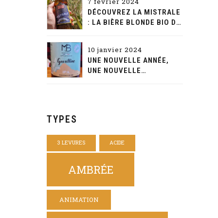
7 février 2024
DÉCOUVREZ LA MISTRALE
: LA BIÈRE BLONDE BIO DE
CARACTÈRE D'AQUAE
MALTAE
10 janvier 2024
UNE NOUVELLE ANNÉE,
UNE NOUVELLE
DÉCOUVERTE: LA
GAVOTTINE DE LA MAISON
BEYNET
TYPES
3 LEVURES
ACIDE
AMBRÉE
ANIMATION