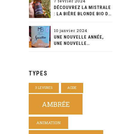
7 février 2024
DÉCOUVREZ LA MISTRALE
: LA BIÈRE BLONDE BIO DE
CARACTÈRE D'AQUAE
MALTAE
10 janvier 2024
UNE NOUVELLE ANNÉE,
UNE NOUVELLE
DÉCOUVERTE: LA
GAVOTTINE DE LA MAISON
BEYNET
TYPES
3 LEVURES
ACIDE
AMBRÉE
ANIMATION